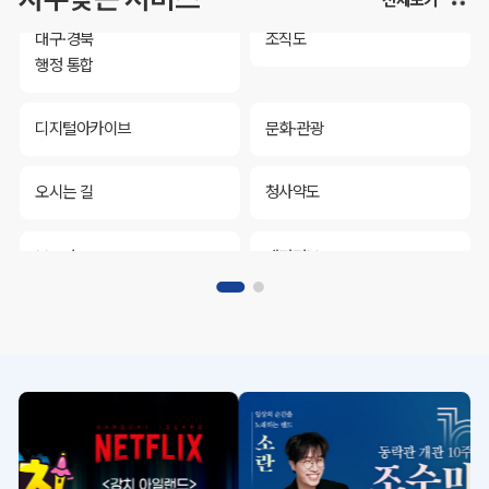
대구·경북
조직도
행정 통합
디지털아카이브
문화·관광
오시는 길
청사약도
보도자료
재정정보
K보듬 6000
클린신고
정보공개
대구·경북
조직도
행정 통합