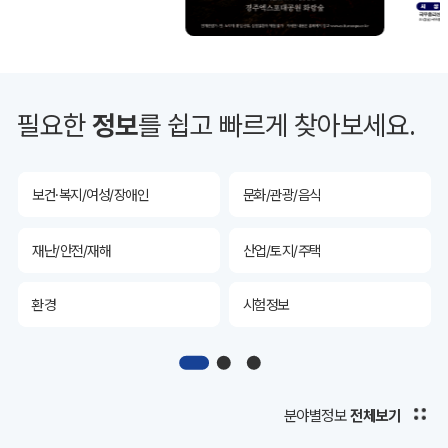
투자유치
공공데이터&통계
예산/재정/계약/세금
농업/축산
필요한
정보
를 쉽고 빠르게 찾아보세요.
산림
해양/수산
보건·복지/여성/장애인
문화/관광/음식
재난/안전/재해
산업/토지/주택
환경
시험정보
경제
디지털아카이브
투자유치
공공데이터&통계
분야별정보
전체보기