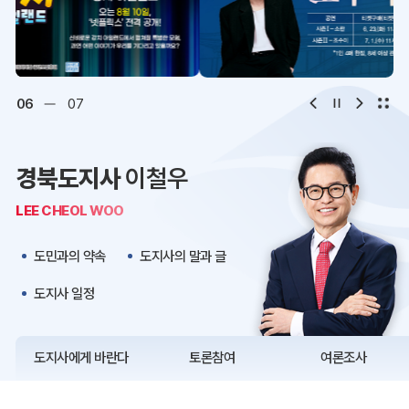
디지털아카이브
문화·관광
오시는 길
청사약도
06
07
보도자료
재정정보
경북도지사
이철우
K보듬 6000
클린신고
LEE CHEOL WOO
정보공개
도민과의 약속
도지사의 말과 글
도지사 일정
도지사에게 바란다
토론참여
여론조사