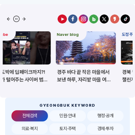
예산/재정/계약/세금
농업/축산
산림
해양/수산
Naver blog
도정 주요이슈
보건·복지/여성/장애인
문화/관광/음식
재난/안전/재해
산업/토지/주택
경주 바다 끝 작은 마을에서
경북 백두대간 트레일6
환경
시험정보
보낸 하루, 자리밭 마을 여름
챌린지, 6월 20일 상주서
이야기
개막
경제
디지털아카이브
투자유치
공공데이터&통계
GYEONGBUK KEYWORD
전체검색
민원·안내
행정·공개
의료·복지
토지·주택
경제·투자