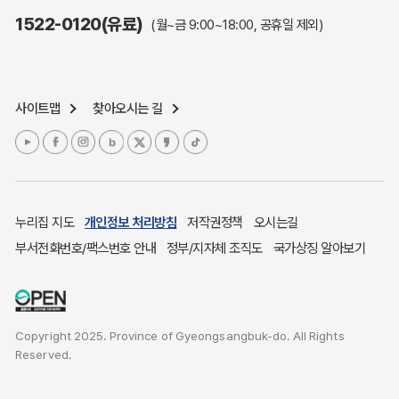
주민참여예산제도
1522-0120(유료)
(월~금 9:00~18:00, 공휴일 제외)
정보공개포털
노인복지
응급의료기관안내
사이트맵
찾아오시는 길
여성복지
장애인 복지시책
청소년복지
개별주택공시가격
귀농귀촌종합지원센터
누리집 지도
개인정보 처리방침
저작권정책
오시는길
부동산중개보수 안내
부서전화번호/팩스번호 안내
정부/지자체 조직도
국가상징 알아보기
조상 땅 찾기
토지이용계획
국내 투자인센티브
Copyright 2025. Province of Gyeongsangbuk-do. All Rights
농산물시세
Reserved.
소비자물가
소비자행복센터