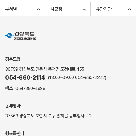
고향사랑기부 아너스 클럽
부서별
시군청
유관기관
고향사랑기부 안내
무인민원발급
민원상담
민원안내
민원편람(민원서식)
여권안내
경북도청
해명·설명자료
36759 경상북도 안동시 풍천면 도청대로 455
자주하는 질문
054-880-2114
(18:00~09:00
054-880-2222
)
정부24(민원서식)
팩스
054-880-4999
복지신문고
계약정보공개
동부청사
경북공공데이터&통계
37563 경상북도 포항시 북구 흥해읍 동부청사로 2
세입세출예산서
수의계약 현황공개
행복콜센터
업무추진비 공개