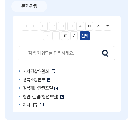
문화·관광
ㄱ
ㄴ
ㄷ
ㄹ
ㅁ
ㅂ
ㅅ
ㅇ
ㅈ
ㅊ
ㅋ
ㅌ
ㅍ
ㅎ
전체
자치경찰위원회
경북소방본부
경북재난안전포털
청년e끌림(청년포털)
자치법규
고액·상습 체납자 명단
국민콜110
공직비리 익명신고