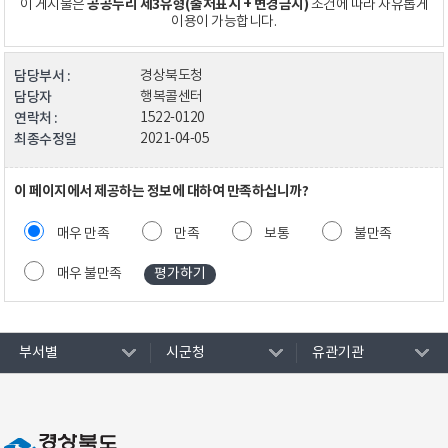
공공누리 제3유형(출처표시 + 변경금지)
이 게시물은
조건에 따라 자유롭게
이용이 가능합니다.
담당부서 :
경상북도청
담당자
행복콜센터
연락처 :
1522-0120
최종수정일
2021-04-05
이 페이지에서 제공하는 정보에 대하여 만족하십니까?
매우 만족
만족
보통
불만족
매우 불만족
부서별
시군청
유관기관