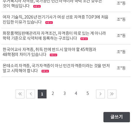
주거복지사 자격증, 국가공인 민간자격이라 학력 조건 갖추는
조*동
것이 핵심입니다
여자 기술직, 2026년 전기기사가 여성 선호 자격증 TOP3에 처음
조*동
진입한 이유가 있습니다
화장품책임판매관리자 자격조건, 자격증이 따로 있는 게 아니라
조*동
학력 기준으로 식약처에 등록하는 구조입니다
한국어교사 자격증, 취득 전에 반드시 알아야 할 45학점과
조*동
48학점의 차이가 있습니다
몬테소리 자격증, 국가자격증이 아닌 민간자격증이라는 것을 먼저
조*동
알고 시작해야 합니다
2
3
4
5
1
글쓰기