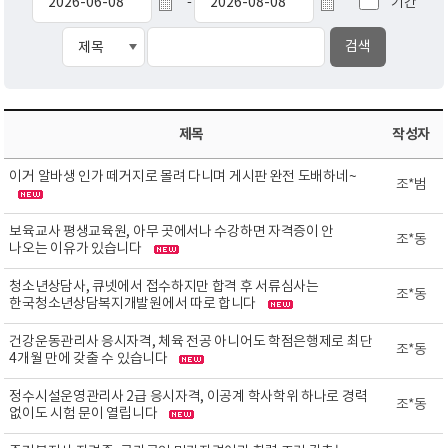
기간
-
제목
작성자
이거 알바생 인가 떼거지로 몰려 다니며 게시판 완전 도배하네~
조*범
보육교사 평생교육원, 아무 곳에서나 수강하면 자격증이 안
조*동
나오는 이유가 있습니다
청소년상담사, 큐넷에서 접수하지만 합격 후 서류심사는
조*동
한국청소년상담복지개발원에서 따로 합니다
건강운동관리사 응시자격, 체육 전공 아니어도 학점은행제로 최단
조*동
4개월 만에 갖출 수 있습니다
정수시설운영관리사 2급 응시자격, 이공계 학사학위 하나로 경력
조*동
없이도 시험 문이 열립니다