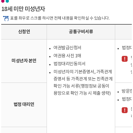
18세 미만 미성년자
표를 좌우로 스크롤 하시면 전체 내용을 확인하실 수 있습니다.
신청인
공통구비서류
여권발급신청서
법정대
여권용 사진 1매
미성년자 본인
법정대리인동의서
미성년자의 기본증명서, 가족관계
증명서 등 가족관계 또는 친족관계
확인 가능 서류(행정정보 공동이
방문한
용망으로 확인 가능 시 제출 생략)
법정대
법정 대리인