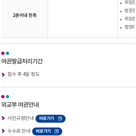
위임
방문한
2촌이내 친족
위임한
법정대
여권발급처리기간
접수 후 4일 정도
외교부 여권안내
사진규정안내
바로가기
수수료 안내
바로가기