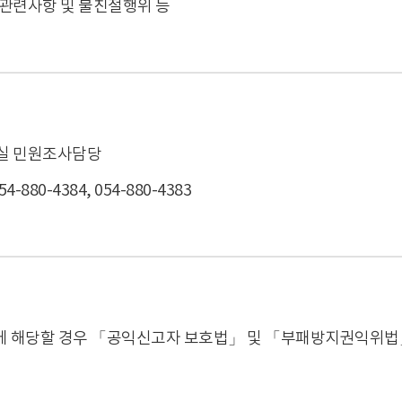
관련사항 및 불친절행위 등
실 민원조사담당
-880-4384, 054-880-4383
 해당할 경우 「공익신고자 보호법」 및 「부패방지권익위법」