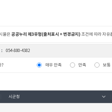
공공누리 제3유형(출처표시 + 변경금지)
게시물은
조건에 따라 자유
:
054-880-4382
까?
매우 만족
만족
보통
시군청