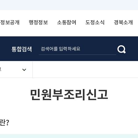
정보공개
행정정보
소통참여
도정소식
경북소개
통합검색
고
민원부조리신고
란?