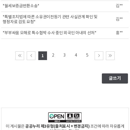
*월세보증금반환소송*
김**
*특별조치법에 따른 소유권이전등기 관련 사실관계 확인 및
김**
행정자료 검토 요청*
*부부싸움 오해로 특수협박 수사 중인 외국인 아내의 선처*
홍**
2
3
4
5
1
공공누리 제3유형(출처표시 + 변경금지)
이 게시물은
조건에 따라 자유롭게