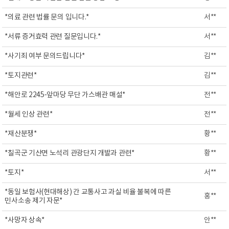
*의료 관련 법률 문의 입니다.*
서**
*서류 증거효력 관련 질문입니다.*
서**
*사기죄 여부 문의드립니다*
김**
*토지관련*
김**
*해안로 2245-앞마당 무단 가스배관 매설*
전**
*월세 인상 관련*
전**
*재산분쟁*
황**
*칠곡군 기산면 노석리 관광단지 개발과 관련*
황**
*토지*
서**
*동일 보험사(현대해상) 간 교통사고 과실 비율 불복에 따른
홍**
민사소송 제기 자문*
*사망자 상속*
안**