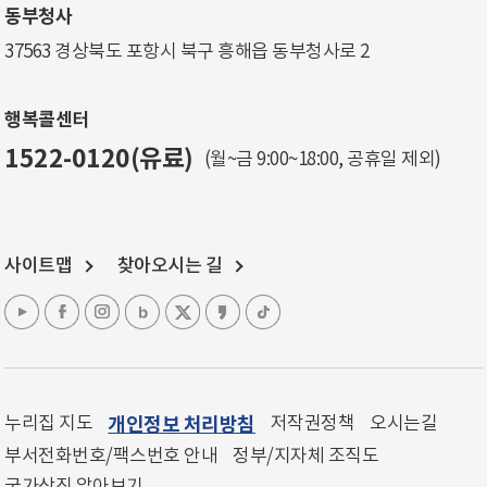
동부청사
37563 경상북도 포항시 북구 흥해읍 동부청사로 2
행복콜센터
1522-0120(유료)
(월~금 9:00~18:00, 공휴일 제외)
사이트맵
찾아오시는 길
누리집 지도
개인정보 처리방침
저작권정책
오시는길
부서전화번호/팩스번호 안내
정부/지자체 조직도
국가상징 알아보기