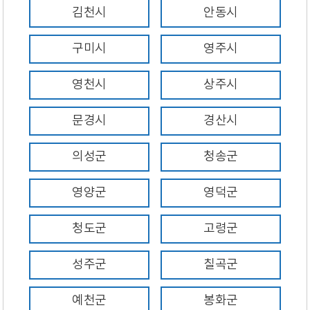
김천시
안동시
구미시
영주시
영천시
상주시
문경시
경산시
의성군
청송군
영양군
영덕군
청도군
고령군
성주군
칠곡군
예천군
봉화군