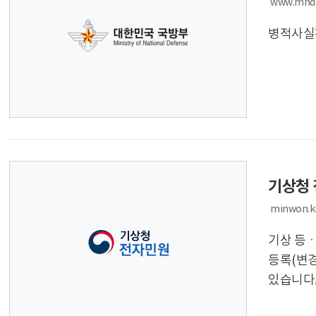
www.mnd.
병적사실확
기상청
minwon.k
기상 등ㆍ
등록(변경
있습니다