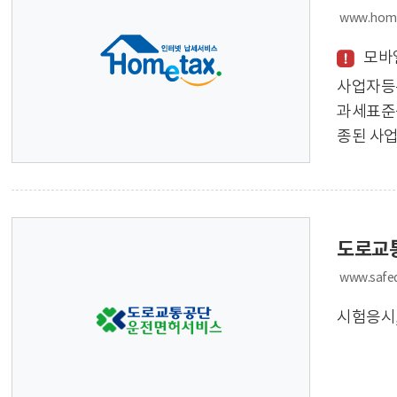
www.home
모바
사업자등
과세표준
종된 사업
도로교
www.safed
시험응시,