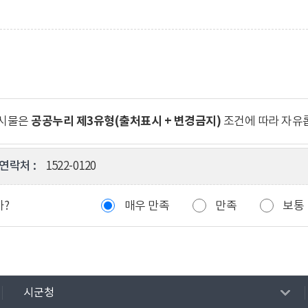
공공누리 제3유형(출처표시 + 변경금지)
게시물은
조건에 따라 자유
연락처 :
1522-0120
까?
매우 만족
만족
보통
시군청