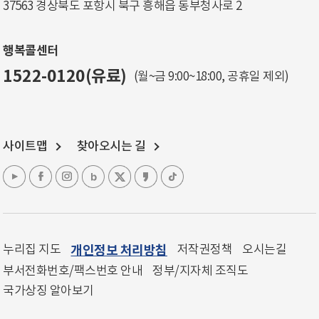
37563 경상북도 포항시 북구 흥해읍 동부청사로 2
행복콜센터
1522-0120(유료)
(월~금 9:00~18:00, 공휴일 제외)
사이트맵
찾아오시는 길
누리집 지도
개인정보 처리방침
저작권정책
오시는길
부서전화번호/팩스번호 안내
정부/지자체 조직도
국가상징 알아보기