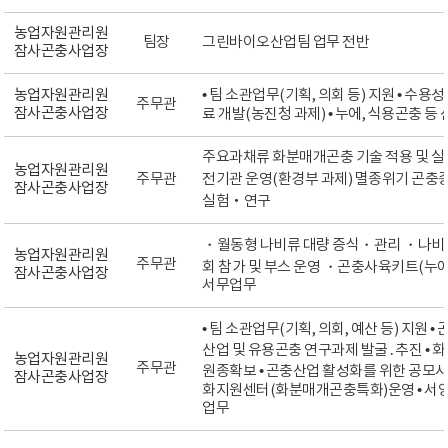
농업자원관리원
팀장
그린바이오산업팀 업무 전반
잠사곤충사업장
농업자원관리원
• 팀 소관업무(기획, 의회 등) 지원 • 수
주무관
잠사곤충사업장
료 개발(농진청 과제) • 누에, 식용곤충 등
주요과채류 화분매개곤충 기술 적용 및 실증
농업자원관리원
주무관
전기관 운영(환경부 과제) 멸종위기 곤충
잠사곤충사업장
실험‧연구
・월동형 나비류 대량 증식・관리 ・나비
농업자원관리원
주무관
회 참가 및 부스 운영 ・곤충사육키트(누에
잠사곤충사업장
서무업무
• 팀 소관업무(기획, 의회, 예산 등) 지원
산업 및 유용곤충 연구과제 발굴․추진 •
농업자원관리원
주무관
원종확보 • 곤충산업 활성화를 위한 공모
잠사곤충사업장
화지원센터(화분매개곤충특화)운영 • 서양
업무