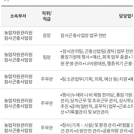
직위/
소속부서
담당업
직급
농업자원관리원
장장
잠사곤충사업장 업무 전반
잠사곤충사업장
• 잠사관리팀, 곤충산업팀(겸직) 업무 전반 
농업자원관리원
풍잠기원제 행사 • 예산, 회계 업무 총괄 •
팀장
잠사곤충사업장
원 운영 관리 • 나비생태원, 멸종위기 곤
농업자원관리원
주무관
•팀 소관업무(기획, 의회, 예산 등) 지원 •
잠사곤충사업장
•행사(누에와 나비 체험 한마당, 풍잠기원
농업자원관리원
관리, 당직근무 및 초과근무 관리, 상시학
주무관
잠사곤충사업장
추진 •급여(일반직, 공무직) 업무 •근로소
산 •기록물관리 및 보안관리
농업자원관리원
•청사(기계・시설) 및 환경 관리 •위험물 
주무관
잠사곤충사업장
건 관리 •소방안전 관리 •공용차량 관리 •