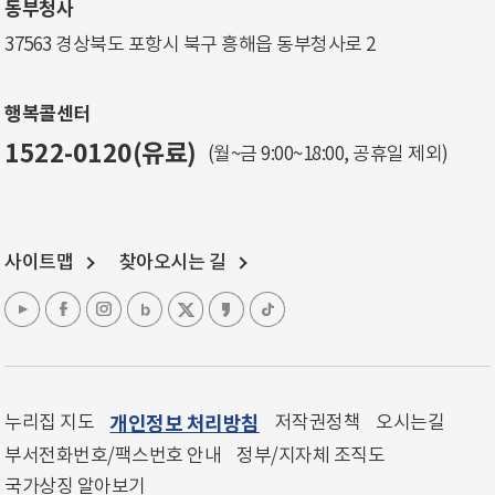
동부청사
37563 경상북도 포항시 북구 흥해읍 동부청사로 2
행복콜센터
1522-0120(유료)
(월~금 9:00~18:00, 공휴일 제외)
사이트맵
찾아오시는 길
누리집 지도
개인정보 처리방침
저작권정책
오시는길
부서전화번호/팩스번호 안내
정부/지자체 조직도
국가상징 알아보기