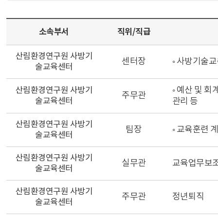
소속부서
직위/직급
산림환경연구원 사방기
센터장
◦ 사방기술교
술교육센터
◦ 예산 및 회
산림환경연구원 사방기
주무관
술교육센터
관리 등
산림환경연구원 사방기
팀장
◦ 교육훈련 
술교육센터
산림환경연구원 사방기
실무관
교육업무보조
술교육센터
산림환경연구원 사방기
주무관
정년퇴직
술교육센터