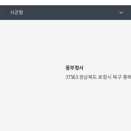
시군청
동부청사
37563 경상북도 포항시 북구 흥