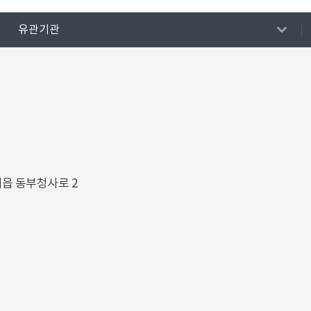
유관기관
해읍 동부청사로 2