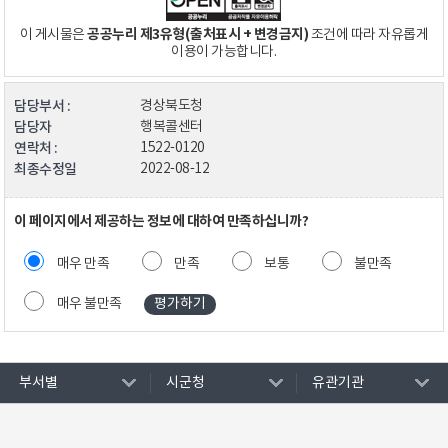
공공누리 제3유형(출처표시 + 변경금지)
이 게시물은
조건에 따라 자유롭게
이용이 가능합니다.
담당부서 :
경상북도청
담당자
행복콜센터
연락처 :
1522-0120
최종수정일
2022-08-12
이 페이지에서 제공하는 정보에 대하여 만족하십니까?
매우 만족
만족
보통
불만족
매우 불만족
부서별
시군청
유관기관