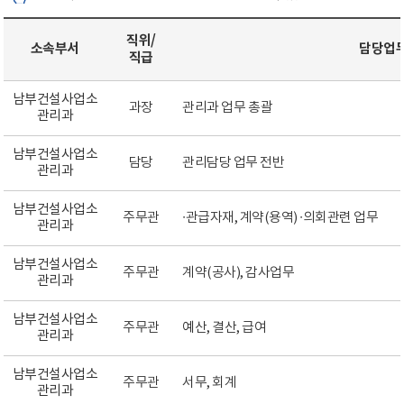
직위/
소속부서
담당업
직급
남부건설사업소
과장
관리과 업무 총괄
관리과
남부건설사업소
담당
관리담당 업무 전반
관리과
남부건설사업소
주무관
∙관급자재, 계약(용역) ∙의회관련 업무
관리과
남부건설사업소
주무관
계약(공사), 감사업무
관리과
남부건설사업소
주무관
예산, 결산, 급여
관리과
남부건설사업소
주무관
서무, 회계
관리과