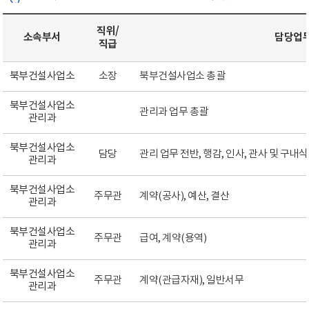
직위/
소속부서
담당업
직급
북부건설사업소
소장
북부건설사업소 총괄
북부건설사업소
관리과 업무 총괄
관리과
북부건설사업소
담당
관리 업무 전반, 행감, 인사, 관사 및 구내
관리과
북부건설사업소
주무관
계약(공사), 예산, 결산
관리과
북부건설사업소
주무관
급여, 계약(용역)
관리과
북부건설사업소
주무관
계약(관급자재), 일반서무
관리과