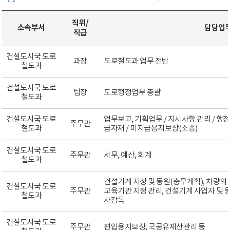
직위/
소속부서
담당업
직급
건설도시국 도로
과장
도로철도과 업무 전반
철도과
건설도시국 도로
팀장
도로행정업무 총괄
철도과
건설도시국 도로
업무보고, 기획업무 / 지시사항 관리 / 행
주무관
철도과
급자재 / 미지급용지보상(소송)
건설도시국 도로
주무관
서무, 예산, 회계
철도과
건설기계 지정 및 동원(충무계획), 차량
건설도시국 도로
주무관
교육기관 지정 관리, 건설기계 사업자 및 
철도과
사감독
건설도시국 도로
주무관
편입용지보상, 국공유재산관리 등