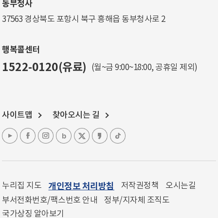
동부청사
37563 경상북도 포항시 북구 흥해읍 동부청사로 2
행복콜센터
1522-0120(유료)
(월~금 9:00~18:00, 공휴일 제외)
사이트맵
찾아오시는 길
누리집 지도
개인정보 처리방침
저작권정책
오시는길
부서전화번호/팩스번호 안내
정부/지자체 조직도
국가상징 알아보기