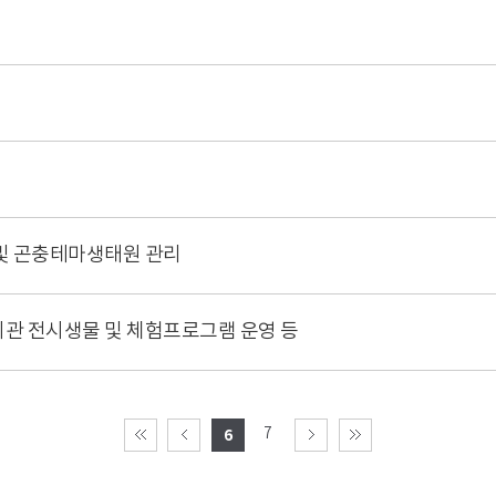
및 곤충테마생태원 관리
관 전시생물 및 체험프로그램 운영 등
7
6