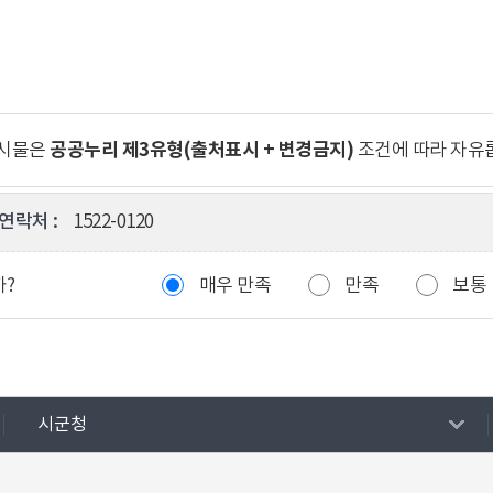
공공누리 제3유형(출처표시 + 변경금지)
게시물은
조건에 따라 자유
연락처 :
1522-0120
까?
매우 만족
만족
보통
시군청