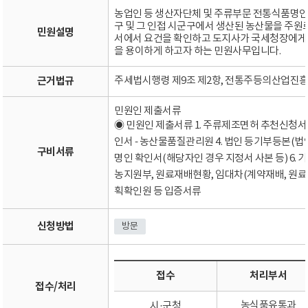
농업인 등 생산자단체 및 주류부문 전통식품명인
구 및 그 인접 시군구에서 생산된 농산물을 주
민원설명
서에서 요건을 확인하고 도지사가 국세청장에게
을 용이하게 하고자 하는 민원사무입니다.
근거법규
주세법시행령 제9조 제2항, 전통주등의산업진흥
민원인 제출서류
◉ 민원인 제출서류 1. 주류제조면허 추천신청서 
인서 - 농산물품질관리원 4. 법인 등기부등본(법
구비서류
명인 확인서(해당자인 경우 지정서 사본 등) 6. 
농지원부, 원료재배현황, 임대차(계약재배, 원
획확인원 등 입증서류
신청방법
방문
접수
처리부서
접수/처리
농식품유통과
시·군청