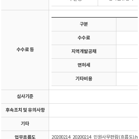
구분
수수료
수수료 등
지역개발공채
면허세
기타비용
심사기준
후속조치 및 유의사항
기타
업무흐름도
20200214_20200214_민원사무편람(흐름도).h