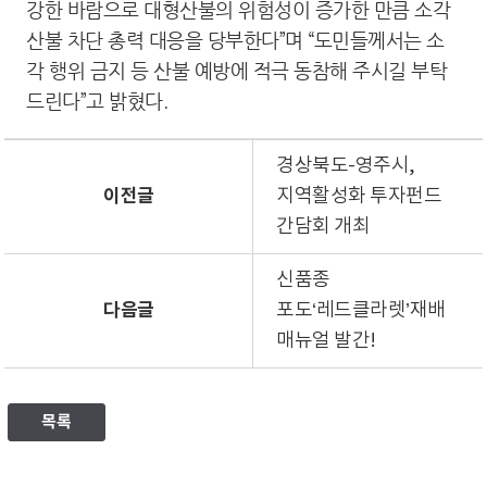
강한 바람으로 대형산불의 위험성이 증가한 만큼 소각
산불 차단 총력 대응을 당부한다”며 “도민들께서는 소
각 행위 금지 등 산불 예방에 적극 동참해 주시길 부탁
드린다”고 밝혔다.
경상북도-영주시,
이전글
지역활성화 투자펀드
간담회 개최
신품종
다음글
포도‘레드클라렛’재배
매뉴얼 발간!
목록