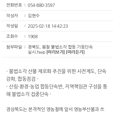
전화번호
054-880-3597
작성자
김현수
작성일
2025-02-18 14:42:23
조회수
1908
첨부파일
경북도, 봄철 불법소각 합동 기동단속
실시.hwp
[미리보기]
[미리듣기]
- 불법소각 산불 제로화 추진을 위한 사전계도, 단속
강화, 합동점검 -
- 산림-환경-농업 합동단속반, 지역책임관 구성을 통
해 불법소각 집중단속 -
경상북도는 본격적인 영농철에 앞서 영농부산물과 쓰