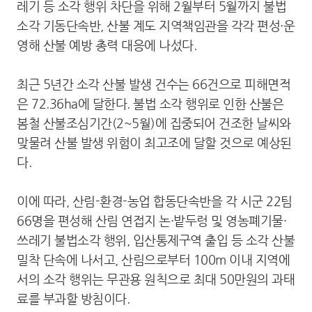
레기 등 소각 행위 차단을 위해 2월부터 5월까지 불법
소각 기동단속반, 산불 계도 지역책임관을 각각 편성·운
영해 산불 예방 총력 대응에 나섰다.
최근 5년간 소각 산불 발생 건수는 66건으로 피해면적
은 72.36ha에 달한다. 불법 소각 행위로 인한 산불은
봄철 산불조심기간(2~5월)에 집중되어 건조한 날씨와
맞물려 산불 발생 위험이 최고조에 달할 것으로 예상된
다.
이에 따라, 산림-환경-농업 합동단속반을 각 시군 22팀
66명을 편성해 산림 연접지 논·밭두렁 및 영농폐기물·
쓰레기 불법소각 행위, 입산통제구역 출입 등 소각 산불
밀착 단속에 나서고, 산림으로부터 100m 이내 지역에
서의 소각 행위는 무관용 원칙으로 최대 50만원의 과태
료를 부과할 방침이다.