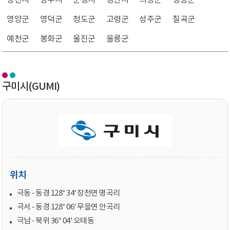
영천시
상주시
문경시
경산시
의성군
청송군
영양군
영덕군
청도군
고령군
성주군
칠곡군
예천군
봉화군
울진군
울릉군
구미시(GUMI)
위치
극동 - 동경 128° 34' 장천면 명곡리
극서 - 동경 128° 06' 무을면 안곡리
극남 - 북위 36° 04' 오태동