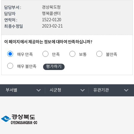
담당부서 :
경상북도청
담당자
행복콜센터
연락처 :
1522-0120
최종수정일
2023-02-21
이 페이지에서 제공하는 정보에 대하여 만족하십니까?
매우 만족
만족
보통
불만족
매우 불만족
부서별
시군청
유관기관