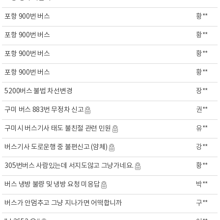
포항 900번 버스
황**
포항 900번 버스
황**
포항 900번 버스
황**
포항 900번 버스
황**
5200버스 불법 차선변경
장**
구미 버스 883번 무정차 신고
권**
구미시 버스기사 태도 불친절 관련 민원
유**
버스기사 도로운행 중 불편신고 (얌체)
강**
305번버스 사람있는데 서지도않고 그냥가네요.
황**
버스 냉방 불량 및 냉방 요청 미응답
박**
버스가 안멈추고 그냥 지나가면 어떡합니까
구**