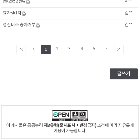
lhk2652 @#
이**
효자sk1차
김**
경산버스 승차거부
김**
2
3
4
5
1
공공누리 제3유형(출처표시 + 변경금지)
이 게시물은
조건에 따라 자유롭게
이용이 가능합니다.