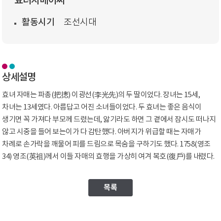
효녀자매이씨
활동시기
조선시대
상세설명
효녀 자매는 파총(把摠) 이광선(李光先)의 두 딸이었다. 장녀는 15세,
차녀는 13세였다. 아름답고 어진 소녀들이었다. 두 효녀는 좋은 음식이
생기면 꼭 가져다 부모께 드렸는데, 앓기라도 하면 그 곁에서 잠시도 떠나지
않고 시중을 들어 보는이가 다 감탄했다. 아버지가 위급할 때는 자매가
차례로 손가락을 깨물어 피를 드림으로 목숨을 구하기도 했다. 1758(영조
34) 영조(英祖)께서 이들 자매의 효행을 가상히 여겨 복호(復戶)를 내렸다.
목록